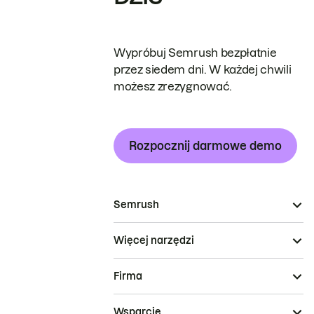
Wypróbuj Semrush bezpłatnie
przez siedem dni. W każdej chwili
możesz zrezygnować.
Rozpocznij darmowe demo
Semrush
Więcej narzędzi
Firma
Wsparcie