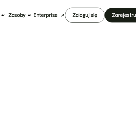
Zasoby
Enterprise
Zaloguj się
Zarejestru