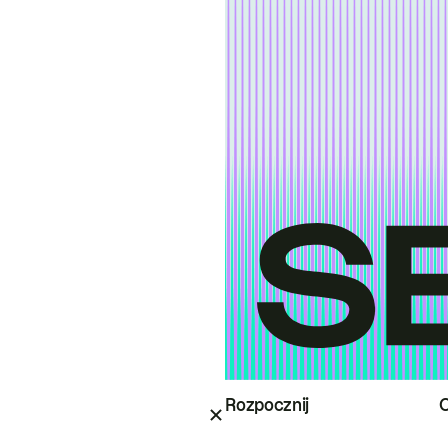
Rozpocznij
O