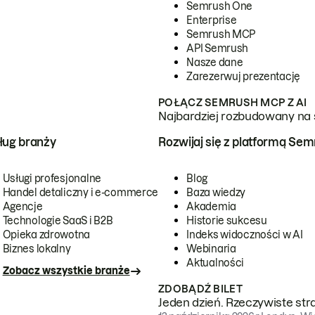
Semrush One
Enterprise
Semrush MCP
API Semrush
Nasze dane
Zarezerwuj prezentację
POŁĄCZ SEMRUSH MCP Z AI
Najbardziej rozbudowany na 
ug branży
Rozwijaj się z platformą Se
Usługi profesjonalne
Blog
Handel detaliczny i e-commerce
Baza wiedzy
Agencje
Akademia
Technologie SaaS i B2B
Historie sukcesu
Opieka zdrowotna
Indeks widoczności w AI
Biznes lokalny
Webinaria
Aktualności
Zobacz wszystkie branże
ZDOBĄDŹ BILET
Jeden dzień. Rzeczywiste str