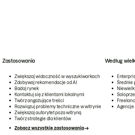
Zastosowania
Według wiel
Zwiększaj widoczność w wyszukiwarkach
Enterpri
Zdobywaj rekomendacje od AI
Średnie 
Badaj rynek
Niewielk
Kontaktuj się z klientami lokalnymi
Soloprze
Twórz angażujące treści
Freelanc
Rozwiązuj problemy techniczne w witrynie
Agencje
Zwiększaj autorytet poza witryną
Twórz strategie dla klientów
Zobacz wszystkie zastosowania