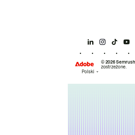
© 2026 Semrush
zastrzeżone.
Polski