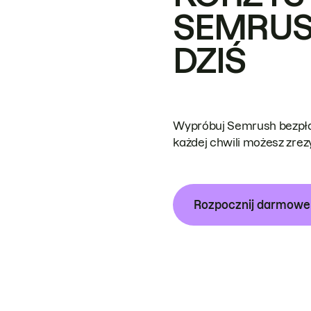
SEMRUS
DZIŚ
Wypróbuj Semrush bezpłat
każdej chwili możesz zre
Rozpocznij darmow