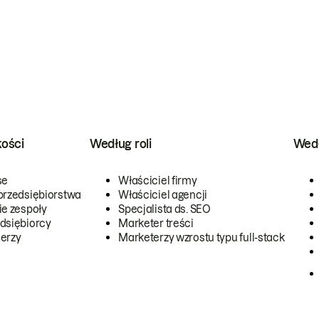
kości
Według roli
Wedł
se
Właściciel firmy
przedsiębiorstwa
Właściciel agencji
ie zespoły
Specjalista ds. SEO
dsiębiorcy
Marketer treści
erzy
Marketerzy wzrostu typu full-stack