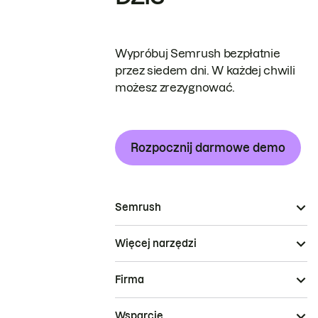
Wypróbuj Semrush bezpłatnie
przez siedem dni. W każdej chwili
możesz zrezygnować.
Rozpocznij darmowe demo
Semrush
Więcej narzędzi
Firma
Wsparcie