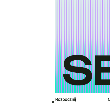
Rozpocznij
O