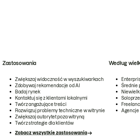
Zastosowania
Według wiel
Zwiększaj widoczność w wyszukiwarkach
Enterpri
Zdobywaj rekomendacje od AI
Średnie 
Badaj rynek
Niewielk
Kontaktuj się z klientami lokalnymi
Soloprze
Twórz angażujące treści
Freelanc
Rozwiązuj problemy techniczne w witrynie
Agencje
Zwiększaj autorytet poza witryną
Twórz strategie dla klientów
Zobacz wszystkie zastosowania