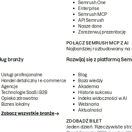
Semrush One
Enterprise
Semrush MCP
API Semrush
Nasze dane
Zarezerwuj prezentację
POŁĄCZ SEMRUSH MCP Z AI
Najbardziej rozbudowany na 
ug branży
Rozwijaj się z platformą Se
Usługi profesjonalne
Blog
Handel detaliczny i e-commerce
Baza wiedzy
Agencje
Akademia
Technologie SaaS i B2B
Historie sukcesu
Opieka zdrowotna
Indeks widoczności w AI
Biznes lokalny
Webinaria
Aktualności
Zobacz wszystkie branże
ZDOBĄDŹ BILET
Jeden dzień. Rzeczywiste str