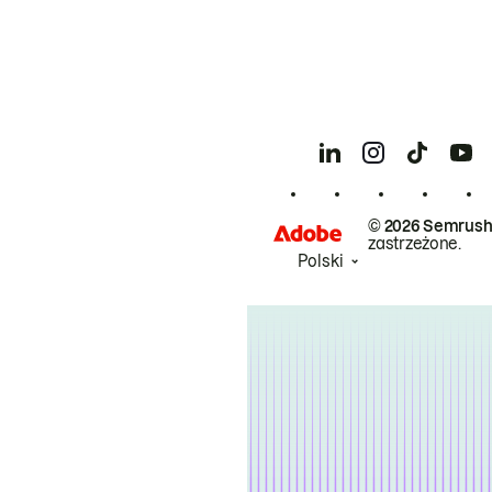
© 2026 Semrush
zastrzeżone.
Polski