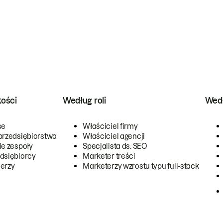
kości
Według roli
Wedł
se
Właściciel firmy
przedsiębiorstwa
Właściciel agencji
ie zespoły
Specjalista ds. SEO
dsiębiorcy
Marketer treści
erzy
Marketerzy wzrostu typu full-stack