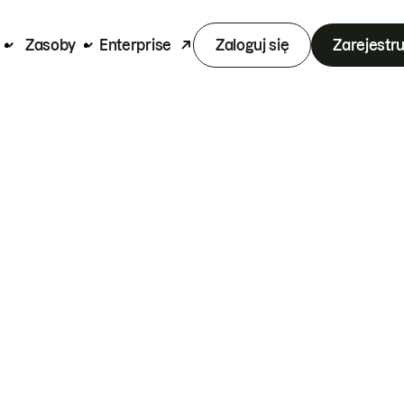
Zasoby
Enterprise
Zaloguj się
Zarejestru