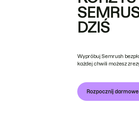
SEMRUS
DZIŚ
Wypróbuj Semrush bezpłat
każdej chwili możesz zre
Rozpocznij darmow