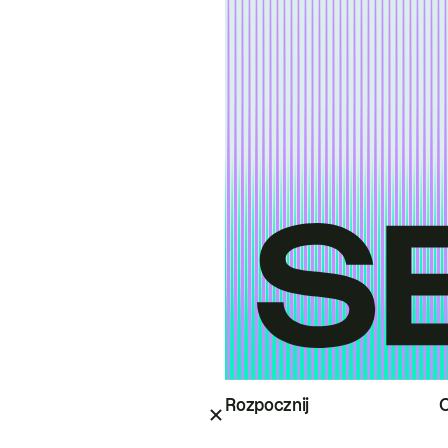
Rozpocznij
O