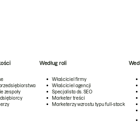
kości
Według roli
Wedł
se
Właściciel firmy
przedsiębiorstwa
Właściciel agencji
ie zespoły
Specjalista ds. SEO
dsiębiorcy
Marketer treści
erzy
Marketerzy wzrostu typu full-stack