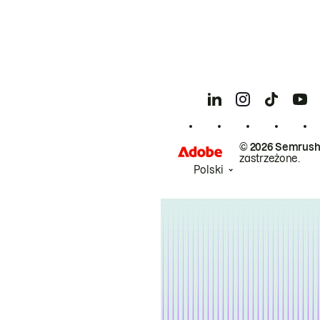
© 2026 Semrush
zastrzeżone.
Polski