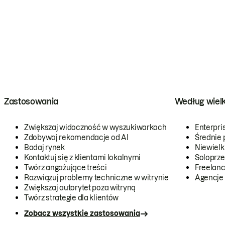
Zastosowania
Według wiel
Zwiększaj widoczność w wyszukiwarkach
Enterpri
Zdobywaj rekomendacje od AI
Średnie 
Badaj rynek
Niewielk
Kontaktuj się z klientami lokalnymi
Soloprze
Twórz angażujące treści
Freelanc
Rozwiązuj problemy techniczne w witrynie
Agencje
Zwiększaj autorytet poza witryną
Twórz strategie dla klientów
Zobacz wszystkie zastosowania