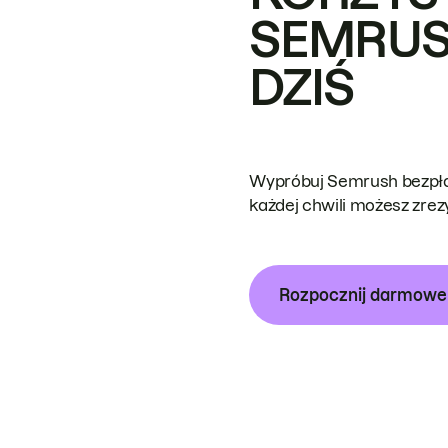
SEMRUS
DZIŚ
Wypróbuj Semrush bezpłat
każdej chwili możesz zre
Rozpocznij darmow