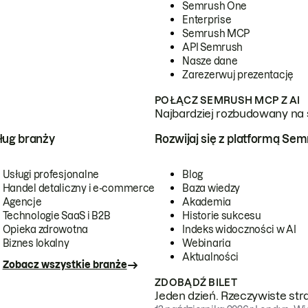
Semrush One
Enterprise
Semrush MCP
API Semrush
Nasze dane
Zarezerwuj prezentację
POŁĄCZ SEMRUSH MCP Z AI
Najbardziej rozbudowany na 
ug branży
Rozwijaj się z platformą Se
Usługi profesjonalne
Blog
Handel detaliczny i e-commerce
Baza wiedzy
Agencje
Akademia
Technologie SaaS i B2B
Historie sukcesu
Opieka zdrowotna
Indeks widoczności w AI
Biznes lokalny
Webinaria
Aktualności
Zobacz wszystkie branże
ZDOBĄDŹ BILET
Jeden dzień. Rzeczywiste str