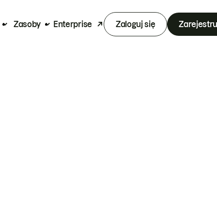
Zasoby
Enterprise
Zaloguj się
Zarejestru