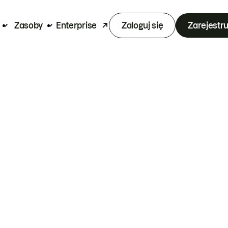
Zasoby
Enterprise
Zaloguj się
Zarejestru