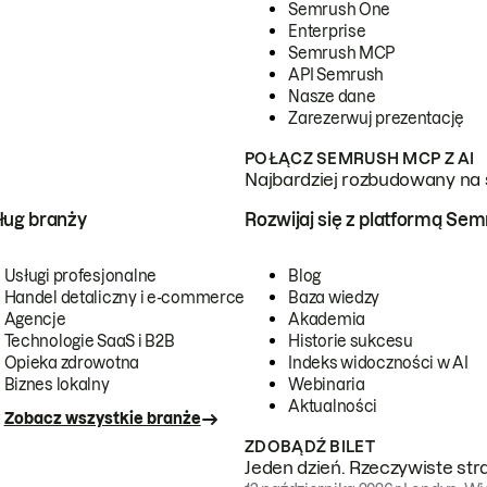
Semrush One
Enterprise
Semrush MCP
API Semrush
Nasze dane
Zarezerwuj prezentację
POŁĄCZ SEMRUSH MCP Z AI
Najbardziej rozbudowany na 
ug branży
Rozwijaj się z platformą Se
Usługi profesjonalne
Blog
Handel detaliczny i e-commerce
Baza wiedzy
Agencje
Akademia
Technologie SaaS i B2B
Historie sukcesu
Opieka zdrowotna
Indeks widoczności w AI
Biznes lokalny
Webinaria
Aktualności
Zobacz wszystkie branże
ZDOBĄDŹ BILET
Jeden dzień. Rzeczywiste str