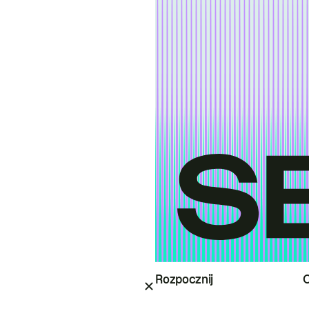
Rozpocznij
O