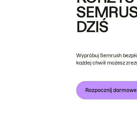
SEMRUS
DZIŚ
Wypróbuj Semrush bezpłat
każdej chwili możesz zre
Rozpocznij darmow