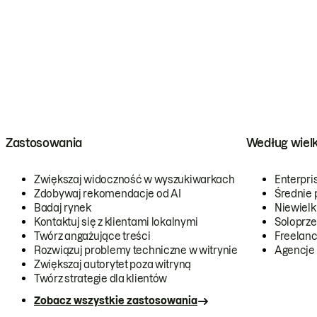
Zastosowania
Według wiel
Zwiększaj widoczność w wyszukiwarkach
Enterpri
Zdobywaj rekomendacje od AI
Średnie 
Badaj rynek
Niewielk
Kontaktuj się z klientami lokalnymi
Soloprze
Twórz angażujące treści
Freelanc
Rozwiązuj problemy techniczne w witrynie
Agencje
Zwiększaj autorytet poza witryną
Twórz strategie dla klientów
Zobacz wszystkie zastosowania