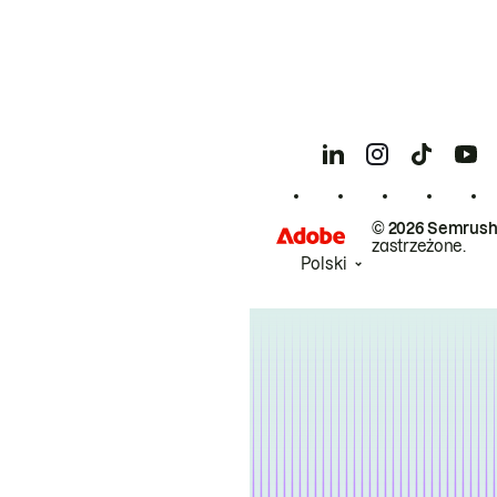
© 2026 Semrush
zastrzeżone.
Polski