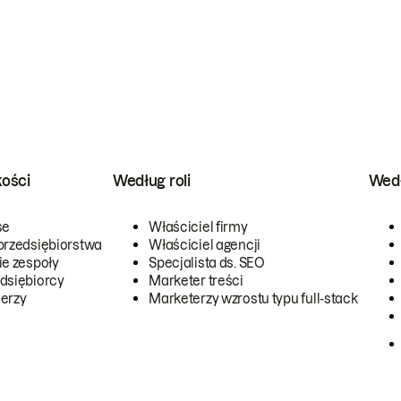
kości
Według roli
Wedł
se
Właściciel firmy
przedsiębiorstwa
Właściciel agencji
ie zespoły
Specjalista ds. SEO
dsiębiorcy
Marketer treści
erzy
Marketerzy wzrostu typu full-stack