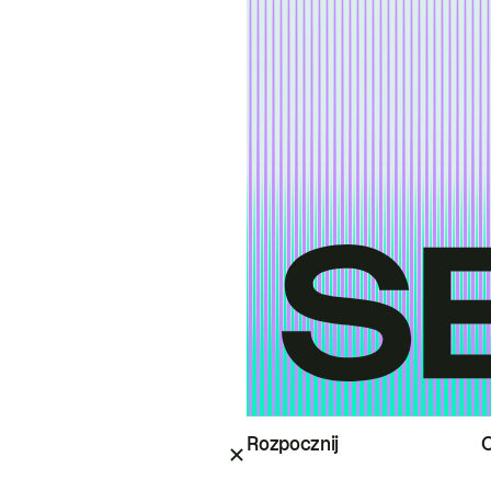
Rozpocznij
O