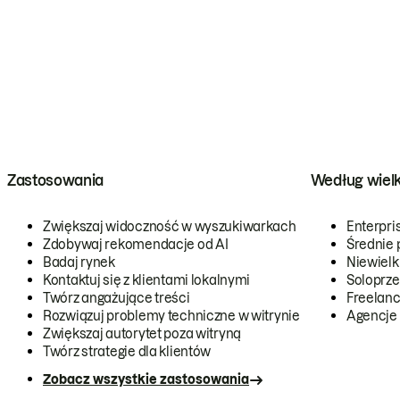
Zastosowania
Według wiel
Zwiększaj widoczność w wyszukiwarkach
Enterpri
Zdobywaj rekomendacje od AI
Średnie 
Badaj rynek
Niewielk
Kontaktuj się z klientami lokalnymi
Soloprze
Twórz angażujące treści
Freelanc
Rozwiązuj problemy techniczne w witrynie
Agencje
Zwiększaj autorytet poza witryną
Twórz strategie dla klientów
Zobacz wszystkie zastosowania