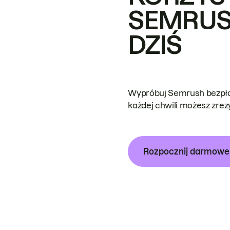
SEMRUS
DZIŚ
Wypróbuj Semrush bezpłat
każdej chwili możesz zre
Rozpocznij darmow