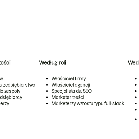
kości
Według roli
Wedł
se
Właściciel firmy
przedsiębiorstwa
Właściciel agencji
ie zespoły
Specjalista ds. SEO
dsiębiorcy
Marketer treści
erzy
Marketerzy wzrostu typu full-stack