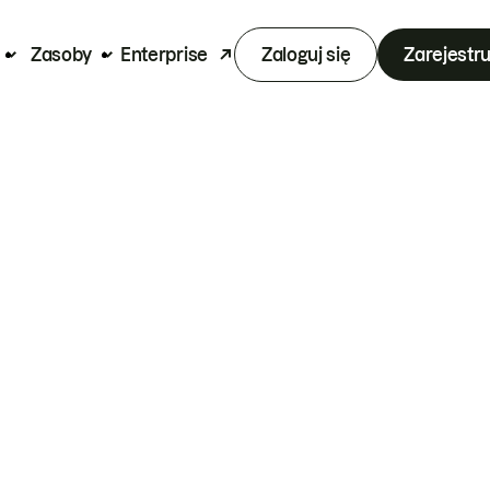
Zasoby
Enterprise
Zaloguj się
Zarejestru