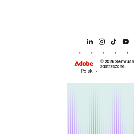
© 2026 Semrush
zastrzeżone.
Polski