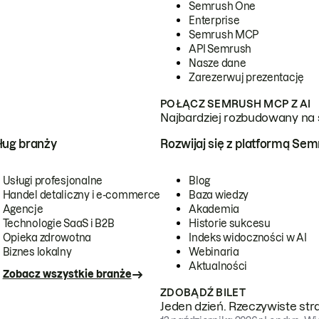
Semrush One
Enterprise
Semrush MCP
API Semrush
Nasze dane
Zarezerwuj prezentację
POŁĄCZ SEMRUSH MCP Z AI
Najbardziej rozbudowany na 
ug branży
Rozwijaj się z platformą Se
Usługi profesjonalne
Blog
Handel detaliczny i e-commerce
Baza wiedzy
Agencje
Akademia
Technologie SaaS i B2B
Historie sukcesu
Opieka zdrowotna
Indeks widoczności w AI
Biznes lokalny
Webinaria
Aktualności
Zobacz wszystkie branże
ZDOBĄDŹ BILET
Jeden dzień. Rzeczywiste str