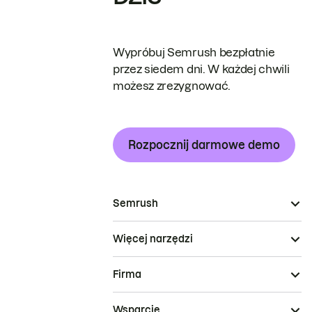
Wypróbuj Semrush bezpłatnie
przez siedem dni. W każdej chwili
możesz zrezygnować.
Rozpocznij darmowe demo
Semrush
Więcej narzędzi
Firma
Wsparcie