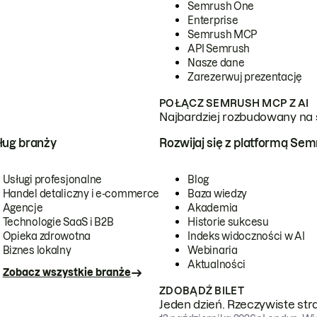
Semrush One
Enterprise
Semrush MCP
API Semrush
Nasze dane
Zarezerwuj prezentację
POŁĄCZ SEMRUSH MCP Z AI
Najbardziej rozbudowany na 
ug branży
Rozwijaj się z platformą Se
Usługi profesjonalne
Blog
Handel detaliczny i e-commerce
Baza wiedzy
Agencje
Akademia
Technologie SaaS i B2B
Historie sukcesu
Opieka zdrowotna
Indeks widoczności w AI
Biznes lokalny
Webinaria
Aktualności
Zobacz wszystkie branże
ZDOBĄDŹ BILET
Jeden dzień. Rzeczywiste str