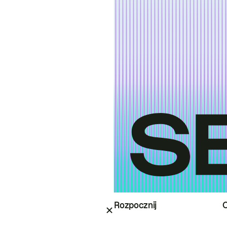
Rozpocznij
O