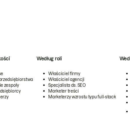
kości
Według roli
Wedł
se
Właściciel firmy
przedsiębiorstwa
Właściciel agencji
ie zespoły
Specjalista ds. SEO
dsiębiorcy
Marketer treści
erzy
Marketerzy wzrostu typu full-stack