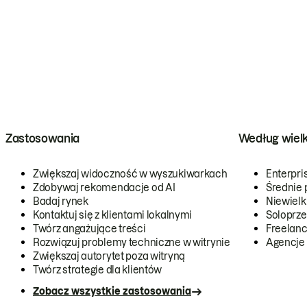
Zastosowania
Według wiel
Zwiększaj widoczność w wyszukiwarkach
Enterpri
Zdobywaj rekomendacje od AI
Średnie 
Badaj rynek
Niewielk
Kontaktuj się z klientami lokalnymi
Soloprze
Twórz angażujące treści
Freelanc
Rozwiązuj problemy techniczne w witrynie
Agencje
Zwiększaj autorytet poza witryną
Twórz strategie dla klientów
Zobacz wszystkie zastosowania