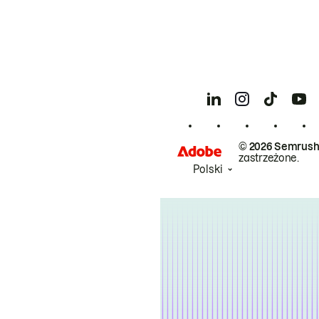
© 2026 Semrush
zastrzeżone.
Polski