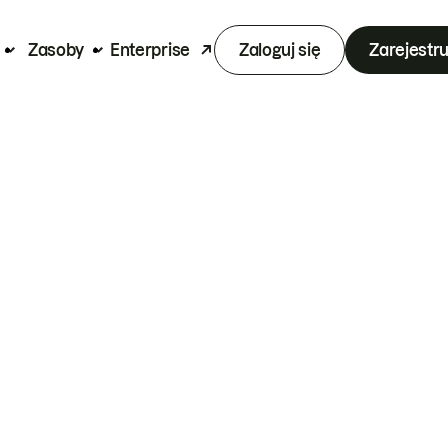
Zasoby
Enterprise
Zaloguj się
Zarejestru