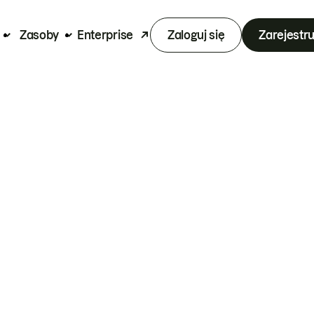
Zasoby
Enterprise
Zaloguj się
Zarejestru