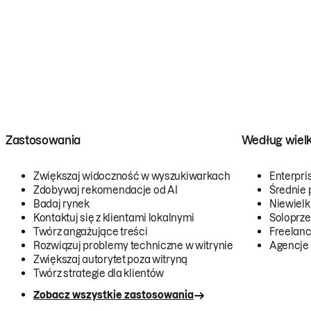
Zastosowania
Według wiel
Zwiększaj widoczność w wyszukiwarkach
Enterpri
Zdobywaj rekomendacje od AI
Średnie 
Badaj rynek
Niewielk
Kontaktuj się z klientami lokalnymi
Soloprze
Twórz angażujące treści
Freelanc
Rozwiązuj problemy techniczne w witrynie
Agencje
Zwiększaj autorytet poza witryną
Twórz strategie dla klientów
Zobacz wszystkie zastosowania