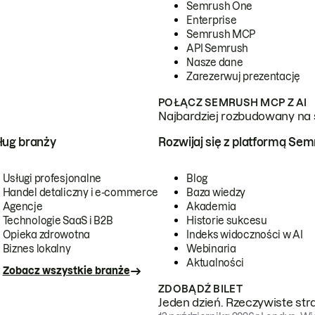
Semrush One
Enterprise
Semrush MCP
API Semrush
Nasze dane
Zarezerwuj prezentację
POŁĄCZ SEMRUSH MCP Z AI
Najbardziej rozbudowany na 
ug branży
Rozwijaj się z platformą Se
Usługi profesjonalne
Blog
Handel detaliczny i e-commerce
Baza wiedzy
Agencje
Akademia
Technologie SaaS i B2B
Historie sukcesu
Opieka zdrowotna
Indeks widoczności w AI
Biznes lokalny
Webinaria
Aktualności
Zobacz wszystkie branże
ZDOBĄDŹ BILET
Jeden dzień. Rzeczywiste str