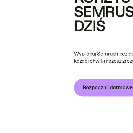
SEMRUS
DZIŚ
Wypróbuj Semrush bezpłat
każdej chwili możesz zre
Rozpocznij darmow