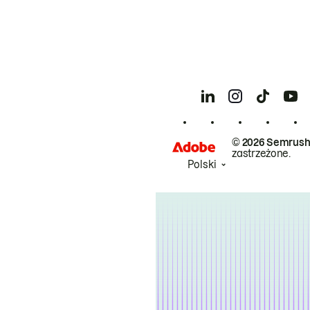
© 2026 Semrush
zastrzeżone.
Polski