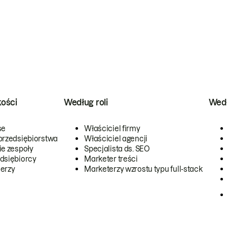
kości
Według roli
Wedł
se
Właściciel firmy
przedsiębiorstwa
Właściciel agencji
ie zespoły
Specjalista ds. SEO
dsiębiorcy
Marketer treści
erzy
Marketerzy wzrostu typu full-stack