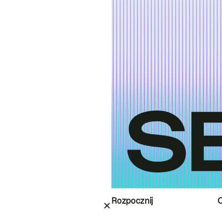
Rozpocznij
O