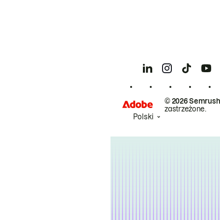
© 2026 Semrush
zastrzeżone.
Polski