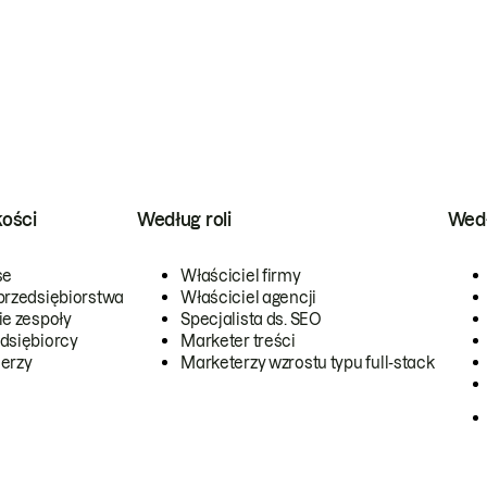
kości
Według roli
Wedł
se
Właściciel firmy
przedsiębiorstwa
Właściciel agencji
ie zespoły
Specjalista ds. SEO
dsiębiorcy
Marketer treści
erzy
Marketerzy wzrostu typu full-stack