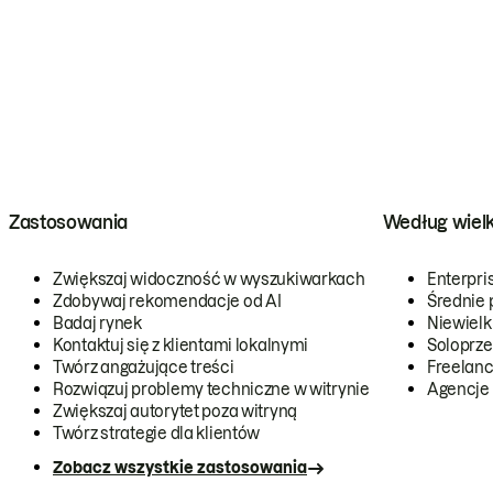
Zastosowania
Według wiel
Zwiększaj widoczność w wyszukiwarkach
Enterpri
Zdobywaj rekomendacje od AI
Średnie 
Badaj rynek
Niewielk
Kontaktuj się z klientami lokalnymi
Soloprze
Twórz angażujące treści
Freelanc
Rozwiązuj problemy techniczne w witrynie
Agencje
Zwiększaj autorytet poza witryną
Twórz strategie dla klientów
Zobacz wszystkie zastosowania