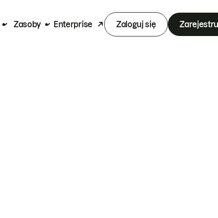
Zasoby
Enterprise
Zaloguj się
Zarejestru