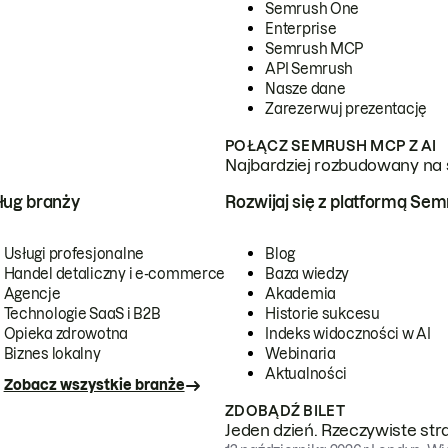
Semrush One
Enterprise
Semrush MCP
API Semrush
Nasze dane
Zarezerwuj prezentację
POŁĄCZ SEMRUSH MCP Z AI
Najbardziej rozbudowany na 
ug branży
Rozwijaj się z platformą Se
Usługi profesjonalne
Blog
Handel detaliczny i e-commerce
Baza wiedzy
Agencje
Akademia
Technologie SaaS i B2B
Historie sukcesu
Opieka zdrowotna
Indeks widoczności w AI
Biznes lokalny
Webinaria
Aktualności
Zobacz wszystkie branże
ZDOBĄDŹ BILET
Jeden dzień. Rzeczywiste str