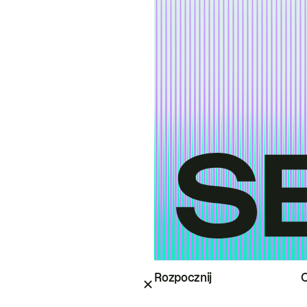
Rozpocznij
O