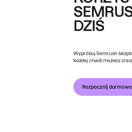
SEMRUS
DZIŚ
Wypróbuj Semrush bezpłat
każdej chwili możesz zre
Rozpocznij darmow