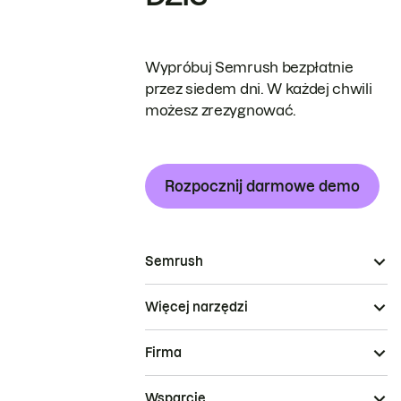
Wypróbuj Semrush bezpłatnie
przez siedem dni. W każdej chwili
możesz zrezygnować.
Rozpocznij darmowe demo
Semrush
Więcej narzędzi
Firma
Wsparcie