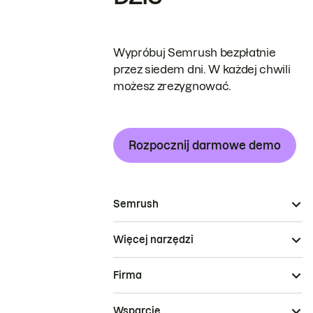
Wypróbuj Semrush bezpłatnie
przez siedem dni. W każdej chwili
możesz zrezygnować.
Rozpocznij darmowe demo
Semrush
Więcej narzędzi
Firma
Wsparcie