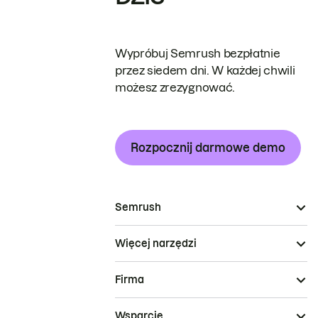
Wypróbuj Semrush bezpłatnie
przez siedem dni. W każdej chwili
możesz zrezygnować.
Rozpocznij darmowe demo
Semrush
Więcej narzędzi
Firma
Wsparcie