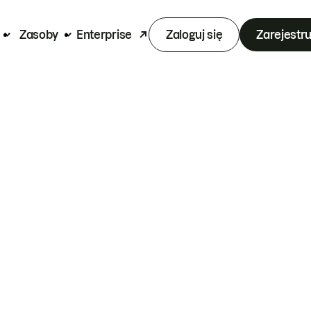
Zasoby
Enterprise
Zaloguj się
Zarejestru