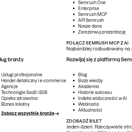
Semrush One
Enterprise
Semrush MCP
API Semrush
Nasze dane
Zarezerwuj prezentację
POŁĄCZ SEMRUSH MCP Z AI
Najbardziej rozbudowany na 
ug branży
Rozwijaj się z platformą Se
Usługi profesjonalne
Blog
Handel detaliczny i e-commerce
Baza wiedzy
Agencje
Akademia
Technologie SaaS i B2B
Historie sukcesu
Opieka zdrowotna
Indeks widoczności w AI
Biznes lokalny
Webinaria
Aktualności
Zobacz wszystkie branże
ZDOBĄDŹ BILET
Jeden dzień. Rzeczywiste str