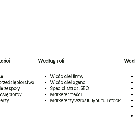
kości
Według roli
Wedł
se
Właściciel firmy
przedsiębiorstwa
Właściciel agencji
ie zespoły
Specjalista ds. SEO
dsiębiorcy
Marketer treści
erzy
Marketerzy wzrostu typu full-stack