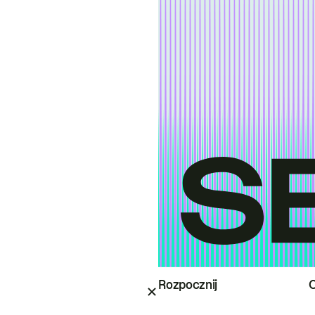
Rozpocznij
O