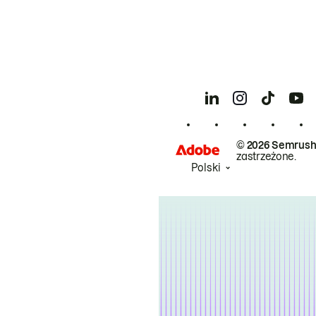
© 2026 Semrush
zastrzeżone.
Polski