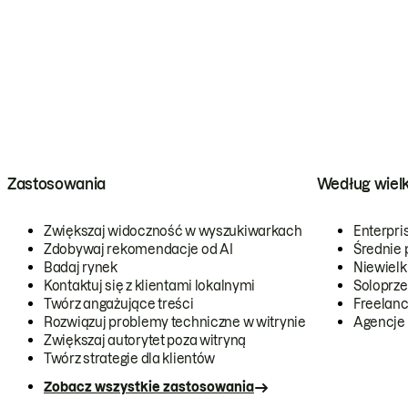
Zastosowania
Według wiel
Zwiększaj widoczność w wyszukiwarkach
Enterpri
Zdobywaj rekomendacje od AI
Średnie 
Badaj rynek
Niewielk
Kontaktuj się z klientami lokalnymi
Soloprze
Twórz angażujące treści
Freelanc
Rozwiązuj problemy techniczne w witrynie
Agencje
Zwiększaj autorytet poza witryną
Twórz strategie dla klientów
Zobacz wszystkie zastosowania