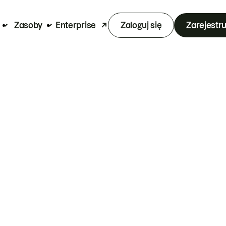
Zasoby
Enterprise
Zaloguj się
Zarejestru