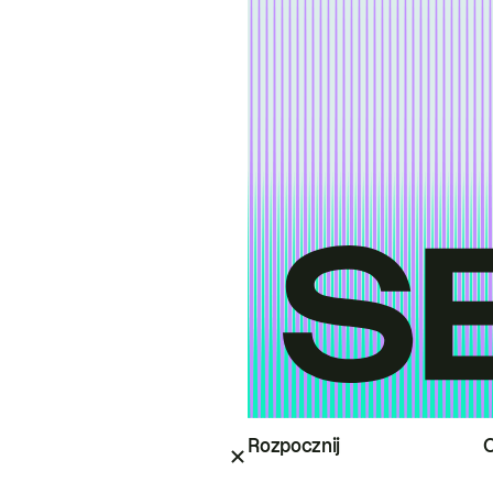
Rozpocznij
O