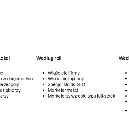
kości
Według roli
Wedł
se
Właściciel firmy
przedsiębiorstwa
Właściciel agencji
ie zespoły
Specjalista ds. SEO
dsiębiorcy
Marketer treści
erzy
Marketerzy wzrostu typu full-stack