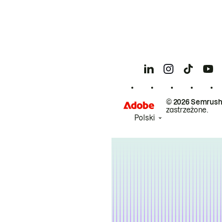
© 2026 Semrush
zastrzeżone.
Polski