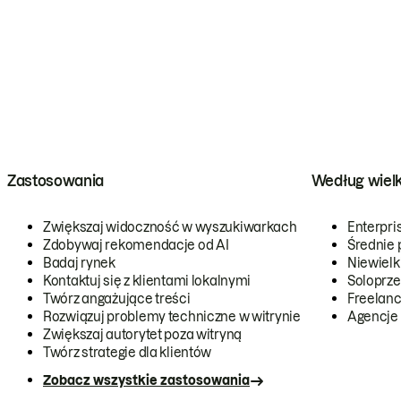
Zastosowania
Według wiel
Zwiększaj widoczność w wyszukiwarkach
Enterpri
Zdobywaj rekomendacje od AI
Średnie 
Badaj rynek
Niewielk
Kontaktuj się z klientami lokalnymi
Soloprze
Twórz angażujące treści
Freelanc
Rozwiązuj problemy techniczne w witrynie
Agencje
Zwiększaj autorytet poza witryną
Twórz strategie dla klientów
Zobacz wszystkie zastosowania