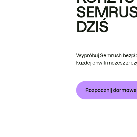
SEMRUS
DZIŚ
Wypróbuj Semrush bezpłat
każdej chwili możesz zre
Rozpocznij darmow