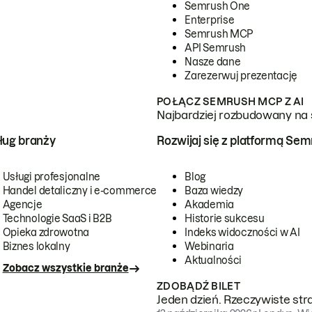
Semrush One
Enterprise
Semrush MCP
API Semrush
Nasze dane
Zarezerwuj prezentację
POŁĄCZ SEMRUSH MCP Z AI
Najbardziej rozbudowany na 
ug branży
Rozwijaj się z platformą Se
Usługi profesjonalne
Blog
Handel detaliczny i e-commerce
Baza wiedzy
Agencje
Akademia
Technologie SaaS i B2B
Historie sukcesu
Opieka zdrowotna
Indeks widoczności w AI
Biznes lokalny
Webinaria
Aktualności
Zobacz wszystkie branże
ZDOBĄDŹ BILET
Jeden dzień. Rzeczywiste str