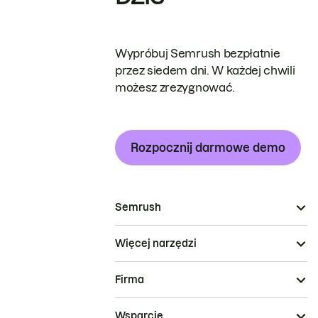
Wypróbuj Semrush bezpłatnie
przez siedem dni. W każdej chwili
możesz zrezygnować.
Rozpocznij darmowe demo
Semrush
Więcej narzędzi
Firma
Wsparcie