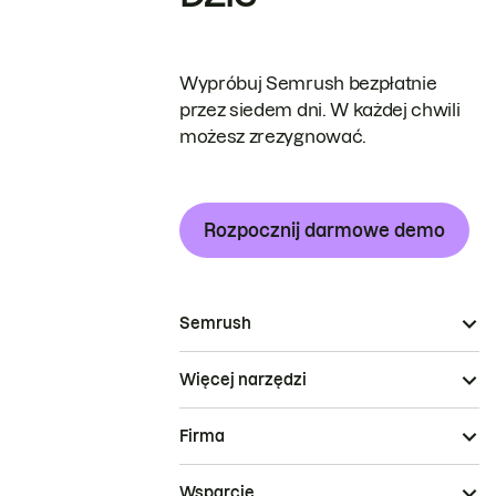
Wypróbuj Semrush bezpłatnie
przez siedem dni. W każdej chwili
możesz zrezygnować.
Rozpocznij darmowe demo
Semrush
Więcej narzędzi
Firma
Wsparcie