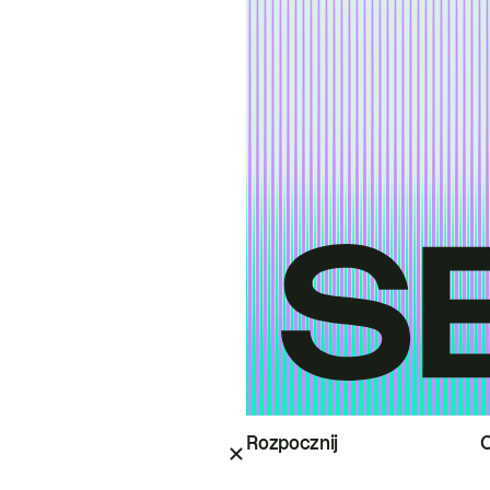
Rozpocznij
O