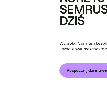
SEMRUS
DZIŚ
Wypróbuj Semrush bezpłat
każdej chwili możesz zre
Rozpocznij darmow