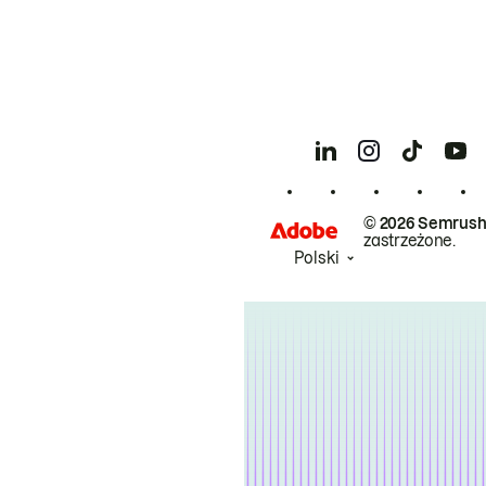
© 2026 Semrush
zastrzeżone.
Polski