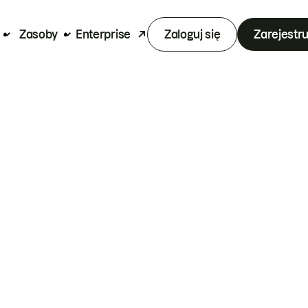
Zasoby
Enterprise
Zaloguj się
Zarejestru