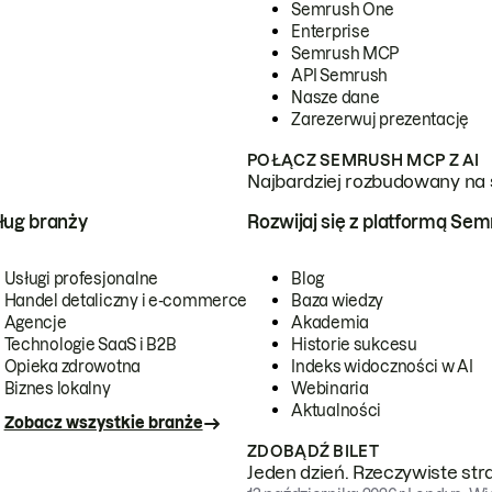
Semrush One
Enterprise
Semrush MCP
API Semrush
Nasze dane
Zarezerwuj prezentację
POŁĄCZ SEMRUSH MCP Z AI
Najbardziej rozbudowany na 
ug branży
Rozwijaj się z platformą Se
Usługi profesjonalne
Blog
Handel detaliczny i e-commerce
Baza wiedzy
Agencje
Akademia
Technologie SaaS i B2B
Historie sukcesu
Opieka zdrowotna
Indeks widoczności w AI
Biznes lokalny
Webinaria
Aktualności
Zobacz wszystkie branże
ZDOBĄDŹ BILET
Jeden dzień. Rzeczywiste str