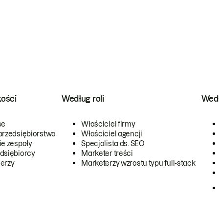
kości
Według roli
Wedł
se
Właściciel firmy
przedsiębiorstwa
Właściciel agencji
ie zespoły
Specjalista ds. SEO
dsiębiorcy
Marketer treści
erzy
Marketerzy wzrostu typu full-stack