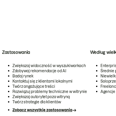
Zastosowania
Według wiel
Zwiększaj widoczność w wyszukiwarkach
Enterpri
Zdobywaj rekomendacje od AI
Średnie 
Badaj rynek
Niewielk
Kontaktuj się z klientami lokalnymi
Soloprze
Twórz angażujące treści
Freelanc
Rozwiązuj problemy techniczne w witrynie
Agencje
Zwiększaj autorytet poza witryną
Twórz strategie dla klientów
Zobacz wszystkie zastosowania