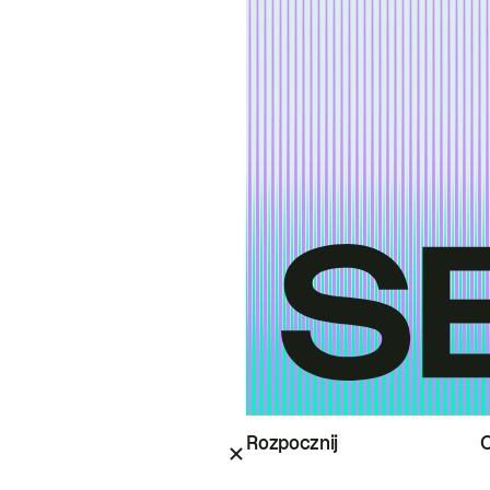
Rozpocznij
O