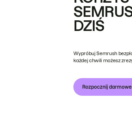
SEMRUS
DZIŚ
Wypróbuj Semrush bezpłat
każdej chwili możesz zre
Rozpocznij darmow