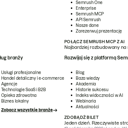
Semrush One
Enterprise
Semrush MCP
API Semrush
Nasze dane
Zarezerwuj prezentację
POŁĄCZ SEMRUSH MCP Z AI
Najbardziej rozbudowany na 
ug branży
Rozwijaj się z platformą Se
Usługi profesjonalne
Blog
Handel detaliczny i e-commerce
Baza wiedzy
Agencje
Akademia
Technologie SaaS i B2B
Historie sukcesu
Opieka zdrowotna
Indeks widoczności w AI
Biznes lokalny
Webinaria
Aktualności
Zobacz wszystkie branże
ZDOBĄDŹ BILET
Jeden dzień. Rzeczywiste str