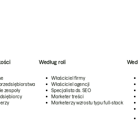
kości
Według roli
Wedł
se
Właściciel firmy
przedsiębiorstwa
Właściciel agencji
ie zespoły
Specjalista ds. SEO
dsiębiorcy
Marketer treści
erzy
Marketerzy wzrostu typu full-stack