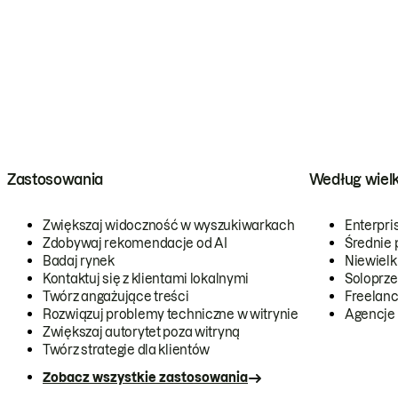
Zastosowania
Według wiel
Zwiększaj widoczność w wyszukiwarkach
Enterpri
Zdobywaj rekomendacje od AI
Średnie 
Badaj rynek
Niewielk
Kontaktuj się z klientami lokalnymi
Soloprze
Twórz angażujące treści
Freelanc
Rozwiązuj problemy techniczne w witrynie
Agencje
Zwiększaj autorytet poza witryną
Twórz strategie dla klientów
Zobacz wszystkie zastosowania