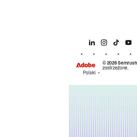
© 2026 Semrush
zastrzeżone.
Polski