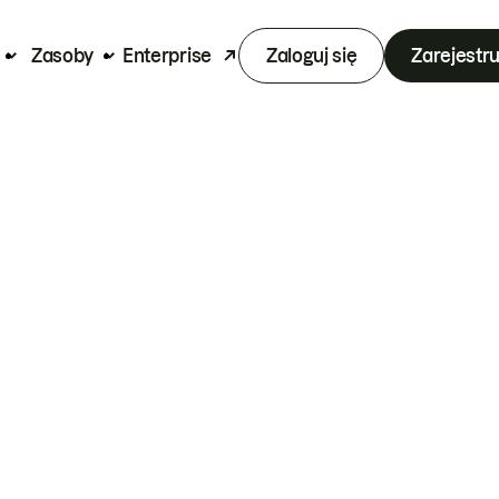
Zasoby
Enterprise
Zaloguj się
Zarejestru