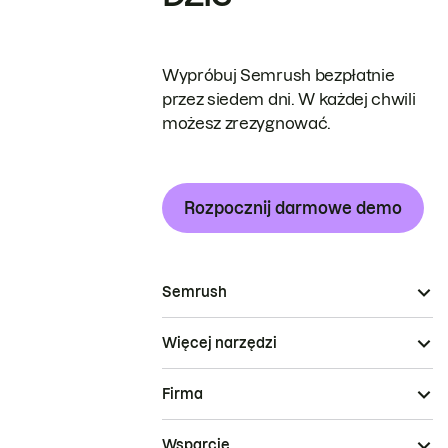
Wypróbuj Semrush bezpłatnie
przez siedem dni. W każdej chwili
możesz zrezygnować.
Rozpocznij darmowe demo
Semrush
Więcej narzędzi
Firma
Wsparcie