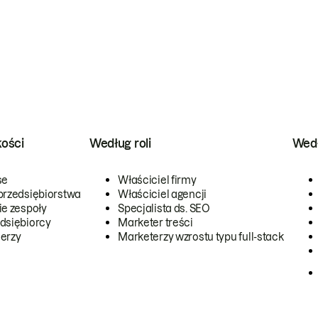
kości
Według roli
Wedł
se
Właściciel firmy
przedsiębiorstwa
Właściciel agencji
ie zespoły
Specjalista ds. SEO
dsiębiorcy
Marketer treści
erzy
Marketerzy wzrostu typu full-stack