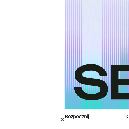
Rozpocznij
O