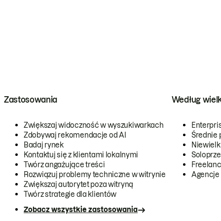
Zastosowania
Według wiel
Zwiększaj widoczność w wyszukiwarkach
Enterpri
Zdobywaj rekomendacje od AI
Średnie 
Badaj rynek
Niewielk
Kontaktuj się z klientami lokalnymi
Soloprze
Twórz angażujące treści
Freelanc
Rozwiązuj problemy techniczne w witrynie
Agencje
Zwiększaj autorytet poza witryną
Twórz strategie dla klientów
Zobacz wszystkie zastosowania