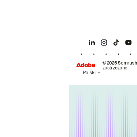
© 2026 Semrush
zastrzeżone.
Polski