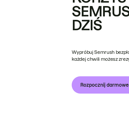
SEMRUS
DZIŚ
Wypróbuj Semrush bezpłat
każdej chwili możesz zre
Rozpocznij darmow