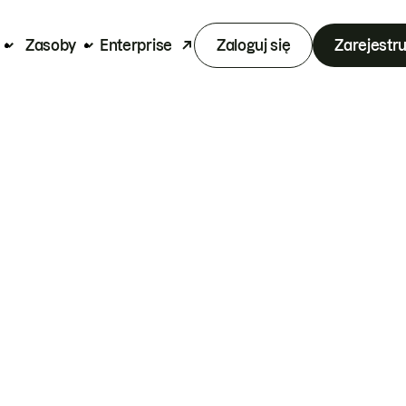
Zasoby
Enterprise
Zaloguj się
Zarejestru