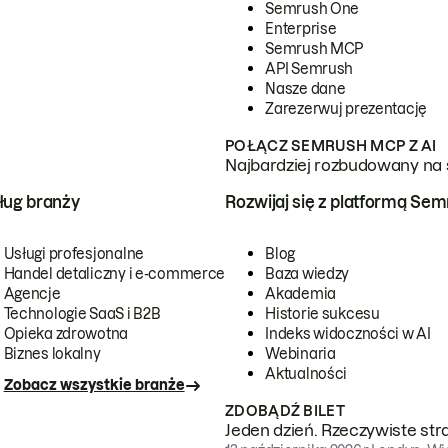
Semrush One
Enterprise
Semrush MCP
API Semrush
Nasze dane
Zarezerwuj prezentację
POŁĄCZ SEMRUSH MCP Z AI
Najbardziej rozbudowany na 
ug branży
Rozwijaj się z platformą Se
Usługi profesjonalne
Blog
Handel detaliczny i e-commerce
Baza wiedzy
Agencje
Akademia
Technologie SaaS i B2B
Historie sukcesu
Opieka zdrowotna
Indeks widoczności w AI
Biznes lokalny
Webinaria
Aktualności
Zobacz wszystkie branże
ZDOBĄDŹ BILET
Jeden dzień. Rzeczywiste str