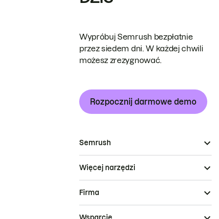
Wypróbuj Semrush bezpłatnie
przez siedem dni. W każdej chwili
możesz zrezygnować.
Rozpocznij darmowe demo
Semrush
Więcej narzędzi
Firma
Wsparcie