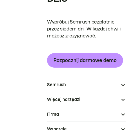
Wypróbuj Semrush bezpłatnie
przez siedem dni. W każdej chwili
możesz zrezygnować.
Rozpocznij darmowe demo
Semrush
Więcej narzędzi
Firma
Wsparcie