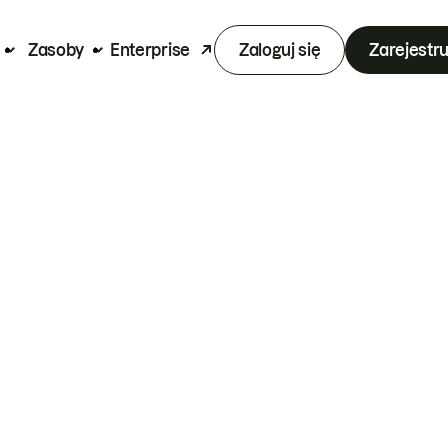
Zasoby
Enterprise
Zaloguj się
Zarejestru