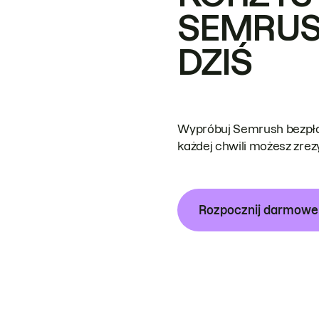
SEMRUS
DZIŚ
Wypróbuj Semrush bezpłat
każdej chwili możesz zre
Rozpocznij darmow