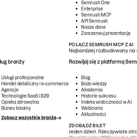
Semrush One
Enterprise
Semrush MCP
API Semrush
Nasze dane
Zarezerwuj prezentację
POŁĄCZ SEMRUSH MCP Z AI
Najbardziej rozbudowany na 
ug branży
Rozwijaj się z platformą Se
Usługi profesjonalne
Blog
Handel detaliczny i e-commerce
Baza wiedzy
Agencje
Akademia
Technologie SaaS i B2B
Historie sukcesu
Opieka zdrowotna
Indeks widoczności w AI
Biznes lokalny
Webinaria
Aktualności
Zobacz wszystkie branże
ZDOBĄDŹ BILET
Jeden dzień. Rzeczywiste str