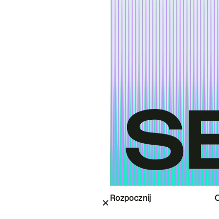
Rozpocznij
O