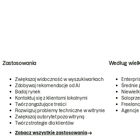
Zastosowania
Według wiel
Zwiększaj widoczność w wyszukiwarkach
Enterpri
Zdobywaj rekomendacje od AI
Średnie 
Badaj rynek
Niewielk
Kontaktuj się z klientami lokalnymi
Soloprze
Twórz angażujące treści
Freelanc
Rozwiązuj problemy techniczne w witrynie
Agencje
Zwiększaj autorytet poza witryną
Twórz strategie dla klientów
Zobacz wszystkie zastosowania