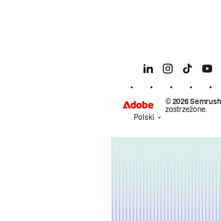
© 2026 Semrush
zastrzeżone.
Polski