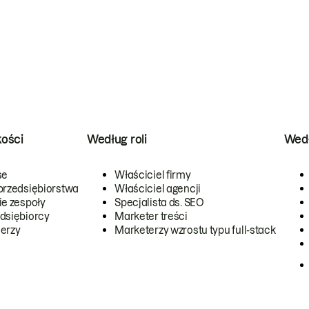
kości
Według roli
Wedł
se
Właściciel firmy
przedsiębiorstwa
Właściciel agencji
ie zespoły
Specjalista ds. SEO
dsiębiorcy
Marketer treści
erzy
Marketerzy wzrostu typu full-stack