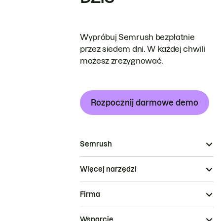
Wypróbuj Semrush bezpłatnie
przez siedem dni. W każdej chwili
możesz zrezygnować.
Rozpocznij darmowe demo
Semrush
Więcej narzędzi
Firma
Wsparcie