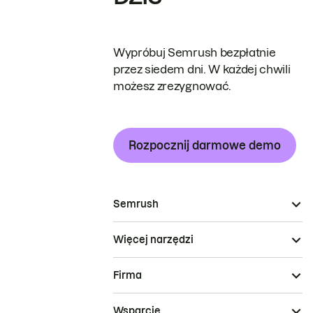
Wypróbuj Semrush bezpłatnie
przez siedem dni. W każdej chwili
możesz zrezygnować.
Rozpocznij darmowe demo
Semrush
Więcej narzędzi
Firma
Wsparcie