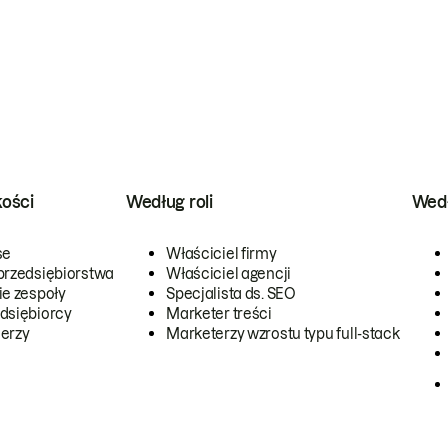
kości
Według roli
Wedł
se
Właściciel firmy
przedsiębiorstwa
Właściciel agencji
ie zespoły
Specjalista ds. SEO
dsiębiorcy
Marketer treści
erzy
Marketerzy wzrostu typu full-stack