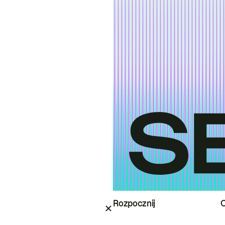
Rozpocznij
O