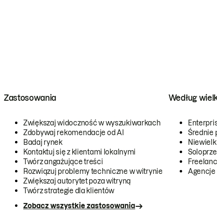
Zastosowania
Według wiel
Zwiększaj widoczność w wyszukiwarkach
Enterpri
Zdobywaj rekomendacje od AI
Średnie 
Badaj rynek
Niewielk
Kontaktuj się z klientami lokalnymi
Soloprze
Twórz angażujące treści
Freelanc
Rozwiązuj problemy techniczne w witrynie
Agencje
Zwiększaj autorytet poza witryną
Twórz strategie dla klientów
Zobacz wszystkie zastosowania