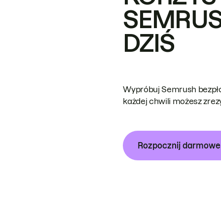
SEMRUS
DZIŚ
Wypróbuj Semrush bezpłat
każdej chwili możesz zre
Rozpocznij darmow