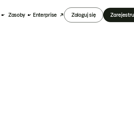
Zasoby
Enterprise
Zaloguj się
Zarejestru