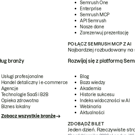
Semrush One
Enterprise
Semrush MCP
API Semrush
Nasze dane
Zarezerwuj prezentację
POŁĄCZ SEMRUSH MCP Z AI
Najbardziej rozbudowany na 
ug branży
Rozwijaj się z platformą Se
Usługi profesjonalne
Blog
Handel detaliczny i e-commerce
Baza wiedzy
Agencje
Akademia
Technologie SaaS i B2B
Historie sukcesu
Opieka zdrowotna
Indeks widoczności w AI
Biznes lokalny
Webinaria
Aktualności
Zobacz wszystkie branże
ZDOBĄDŹ BILET
Jeden dzień. Rzeczywiste str