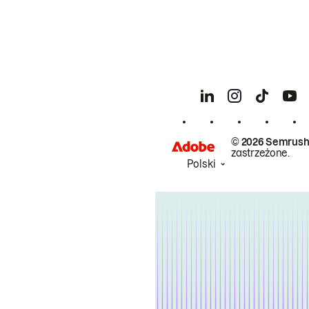
© 2026 Semrush
zastrzeżone.
Polski