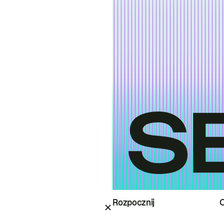
Rozpocznij
O