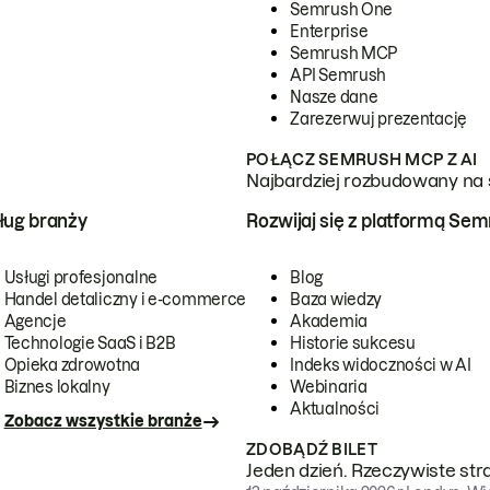
Semrush One
Enterprise
Semrush MCP
API Semrush
Nasze dane
Zarezerwuj prezentację
POŁĄCZ SEMRUSH MCP Z AI
Najbardziej rozbudowany na 
ug branży
Rozwijaj się z platformą Se
Usługi profesjonalne
Blog
Handel detaliczny i e-commerce
Baza wiedzy
Agencje
Akademia
Technologie SaaS i B2B
Historie sukcesu
Opieka zdrowotna
Indeks widoczności w AI
Biznes lokalny
Webinaria
Aktualności
Zobacz wszystkie branże
ZDOBĄDŹ BILET
Jeden dzień. Rzeczywiste str