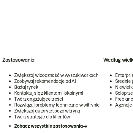
Zastosowania
Według wiel
Zwiększaj widoczność w wyszukiwarkach
Enterpri
Zdobywaj rekomendacje od AI
Średnie 
Badaj rynek
Niewielk
Kontaktuj się z klientami lokalnymi
Soloprze
Twórz angażujące treści
Freelanc
Rozwiązuj problemy techniczne w witrynie
Agencje
Zwiększaj autorytet poza witryną
Twórz strategie dla klientów
Zobacz wszystkie zastosowania