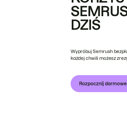
SEMRUS
DZIŚ
Wypróbuj Semrush bezpłat
każdej chwili możesz zre
Rozpocznij darmow