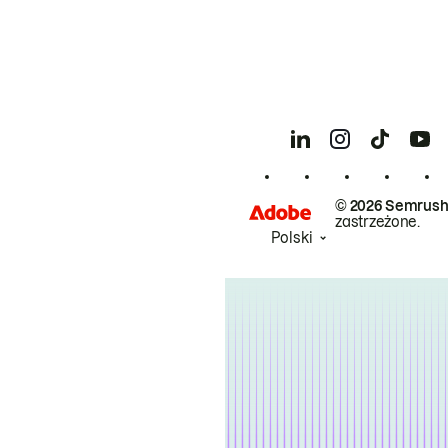
© 2026 Semrush
zastrzeżone.
Polski