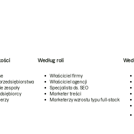
kości
Według roli
Wedł
se
Właściciel firmy
przedsiębiorstwa
Właściciel agencji
ie zespoły
Specjalista ds. SEO
dsiębiorcy
Marketer treści
erzy
Marketerzy wzrostu typu full-stack