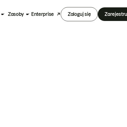
Zasoby
Enterprise
Zaloguj się
Zarejestru