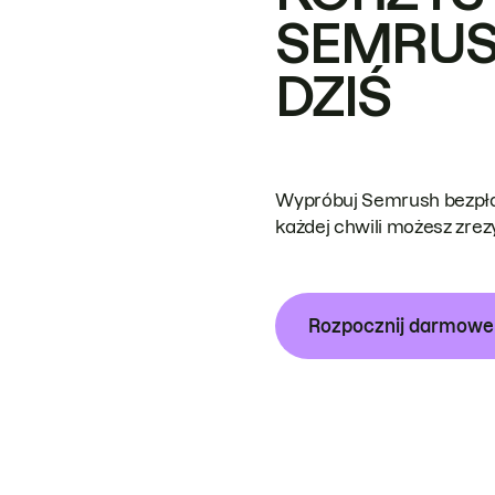
SEMRUS
DZIŚ
Wypróbuj Semrush bezpłat
każdej chwili możesz zre
Rozpocznij darmow