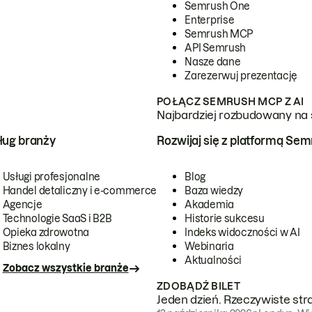
Semrush One
Enterprise
Semrush MCP
API Semrush
Nasze dane
Zarezerwuj prezentację
POŁĄCZ SEMRUSH MCP Z AI
Najbardziej rozbudowany na 
ug branży
Rozwijaj się z platformą Se
Usługi profesjonalne
Blog
Handel detaliczny i e-commerce
Baza wiedzy
Agencje
Akademia
Technologie SaaS i B2B
Historie sukcesu
Opieka zdrowotna
Indeks widoczności w AI
Biznes lokalny
Webinaria
Aktualności
Zobacz wszystkie branże
ZDOBĄDŹ BILET
Jeden dzień. Rzeczywiste str