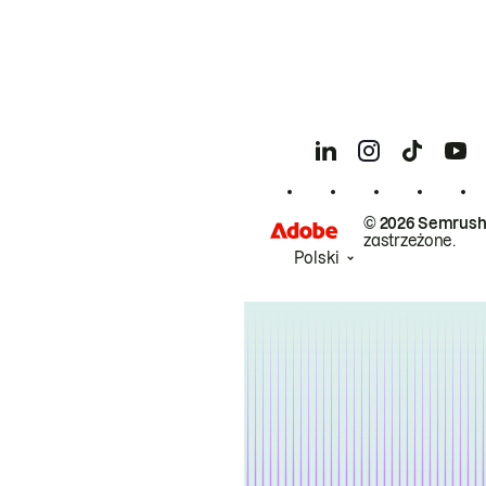
© 2026 Semrush
zastrzeżone.
Polski