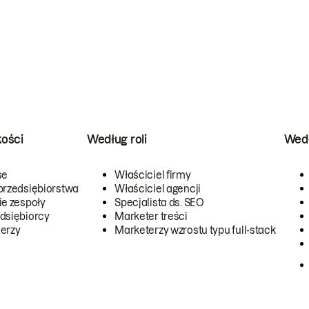
kości
Według roli
Wedł
se
Właściciel firmy
przedsiębiorstwa
Właściciel agencji
ie zespoły
Specjalista ds. SEO
dsiębiorcy
Marketer treści
erzy
Marketerzy wzrostu typu full-stack