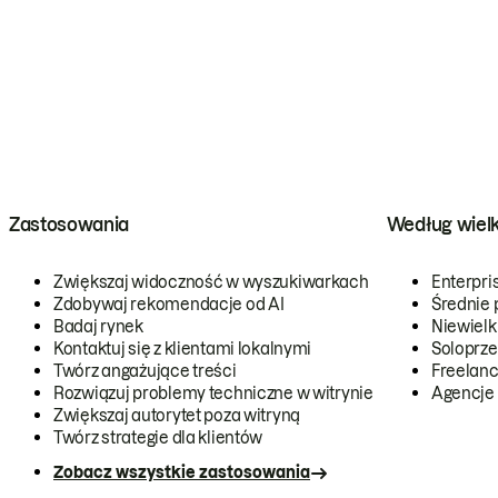
Zastosowania
Według wiel
Zwiększaj widoczność w wyszukiwarkach
Enterpri
Zdobywaj rekomendacje od AI
Średnie 
Badaj rynek
Niewielk
Kontaktuj się z klientami lokalnymi
Soloprze
Twórz angażujące treści
Freelanc
Rozwiązuj problemy techniczne w witrynie
Agencje
Zwiększaj autorytet poza witryną
Twórz strategie dla klientów
Zobacz wszystkie zastosowania