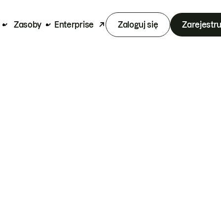
Zasoby
Enterprise
Zaloguj się
Zarejestru