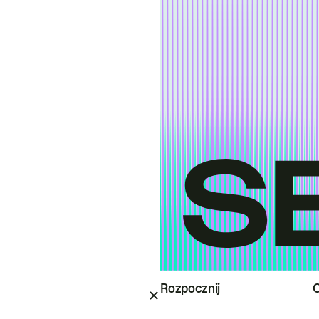
Rozpocznij
O