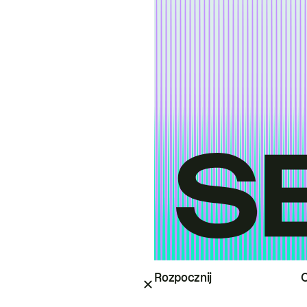
Rozpocznij
O