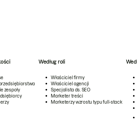
kości
Według roli
Wedł
se
Właściciel firmy
przedsiębiorstwa
Właściciel agencji
ie zespoły
Specjalista ds. SEO
dsiębiorcy
Marketer treści
erzy
Marketerzy wzrostu typu full-stack