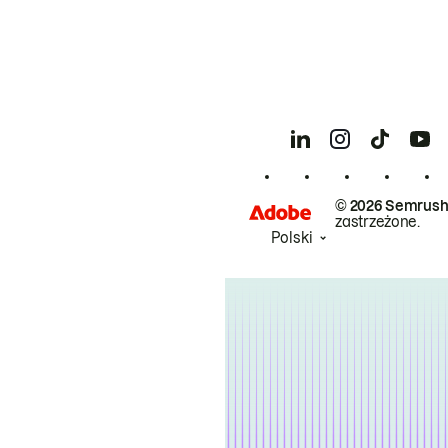
© 2026 Semrush
zastrzeżone.
Polski