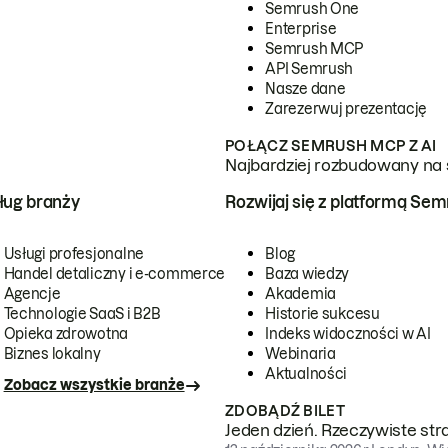
Semrush One
Enterprise
Semrush MCP
API Semrush
Nasze dane
Zarezerwuj prezentację
POŁĄCZ SEMRUSH MCP Z AI
Najbardziej rozbudowany na 
ug branży
Rozwijaj się z platformą Se
Usługi profesjonalne
Blog
Handel detaliczny i e-commerce
Baza wiedzy
Agencje
Akademia
Technologie SaaS i B2B
Historie sukcesu
Opieka zdrowotna
Indeks widoczności w AI
Biznes lokalny
Webinaria
Aktualności
Zobacz wszystkie branże
ZDOBĄDŹ BILET
Jeden dzień. Rzeczywiste str