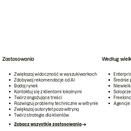
Zastosowania
Według wiel
Zwiększaj widoczność w wyszukiwarkach
Enterpri
Zdobywaj rekomendacje od AI
Średnie 
Badaj rynek
Niewielk
Kontaktuj się z klientami lokalnymi
Soloprze
Twórz angażujące treści
Freelanc
Rozwiązuj problemy techniczne w witrynie
Agencje
Zwiększaj autorytet poza witryną
Twórz strategie dla klientów
Zobacz wszystkie zastosowania