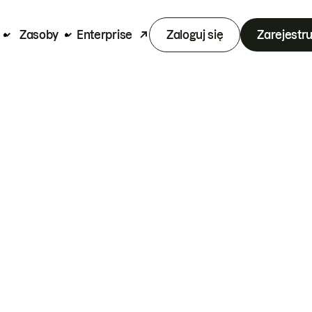
Zasoby
Enterprise
Zaloguj się
Zarejestru