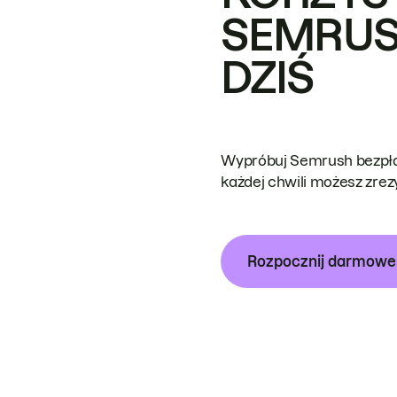
SEMRUS
DZIŚ
Wypróbuj Semrush bezpłat
każdej chwili możesz zre
Rozpocznij darmow