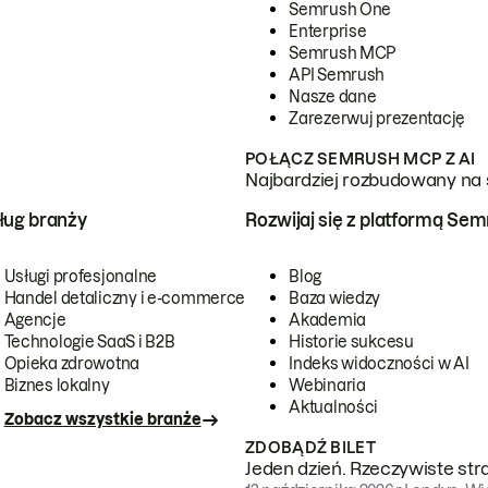
Semrush One
Enterprise
Semrush MCP
API Semrush
Nasze dane
Zarezerwuj prezentację
POŁĄCZ SEMRUSH MCP Z AI
Najbardziej rozbudowany na 
ug branży
Rozwijaj się z platformą Se
Usługi profesjonalne
Blog
Handel detaliczny i e-commerce
Baza wiedzy
Agencje
Akademia
Technologie SaaS i B2B
Historie sukcesu
Opieka zdrowotna
Indeks widoczności w AI
Biznes lokalny
Webinaria
Aktualności
Zobacz wszystkie branże
ZDOBĄDŹ BILET
Jeden dzień. Rzeczywiste str