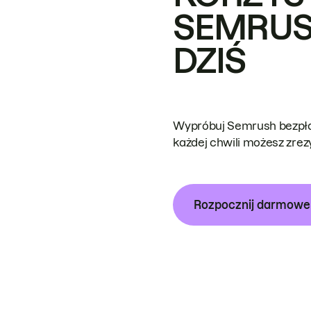
SEMRUS
DZIŚ
Wypróbuj Semrush bezpłat
każdej chwili możesz zre
Rozpocznij darmow