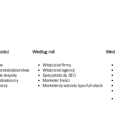
kości
Według roli
Wedł
se
Właściciel firmy
przedsiębiorstwa
Właściciel agencji
ie zespoły
Specjalista ds. SEO
dsiębiorcy
Marketer treści
erzy
Marketerzy wzrostu typu full-stack