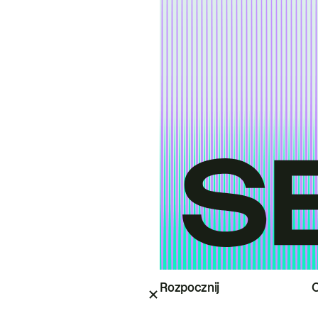
Rozpocznij
O