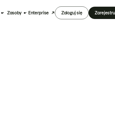
Zasoby
Enterprise
Zaloguj się
Zarejestru