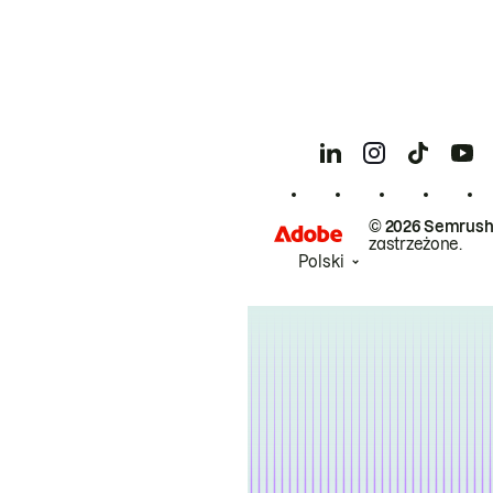
© 2026 Semrush
zastrzeżone.
Polski