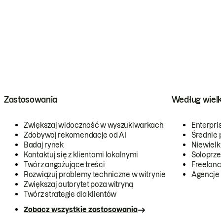
Zastosowania
Według wiel
Zwiększaj widoczność w wyszukiwarkach
Enterpri
Zdobywaj rekomendacje od AI
Średnie 
Badaj rynek
Niewielk
Kontaktuj się z klientami lokalnymi
Soloprze
Twórz angażujące treści
Freelanc
Rozwiązuj problemy techniczne w witrynie
Agencje
Zwiększaj autorytet poza witryną
Twórz strategie dla klientów
Zobacz wszystkie zastosowania