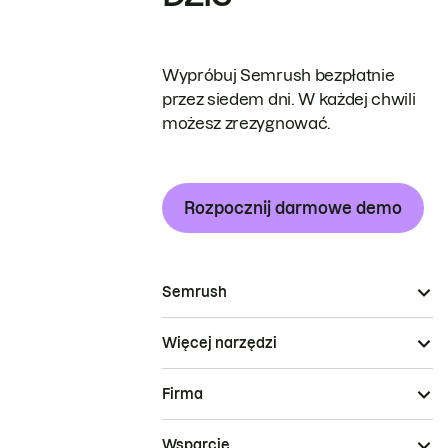
Wypróbuj Semrush bezpłatnie
przez siedem dni. W każdej chwili
możesz zrezygnować.
Rozpocznij darmowe demo
Semrush
Więcej narzędzi
Firma
Wsparcie