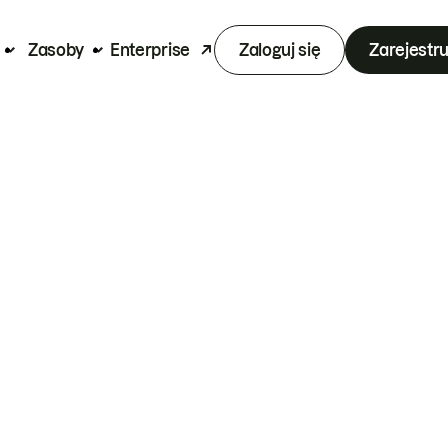
Zasoby
Enterprise
Zaloguj się
Zarejestru