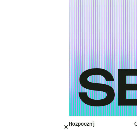
Rozpocznij
O