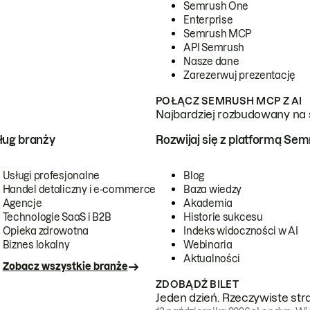
Semrush One
Enterprise
Semrush MCP
API Semrush
Nasze dane
Zarezerwuj prezentację
POŁĄCZ SEMRUSH MCP Z AI
Najbardziej rozbudowany na 
ug branży
Rozwijaj się z platformą Se
Usługi profesjonalne
Blog
Handel detaliczny i e-commerce
Baza wiedzy
Agencje
Akademia
Technologie SaaS i B2B
Historie sukcesu
Opieka zdrowotna
Indeks widoczności w AI
Biznes lokalny
Webinaria
Aktualności
Zobacz wszystkie branże
ZDOBĄDŹ BILET
Jeden dzień. Rzeczywiste str