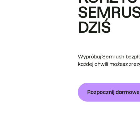
SEMRUS
DZIŚ
Wypróbuj Semrush bezpłat
każdej chwili możesz zre
Rozpocznij darmow