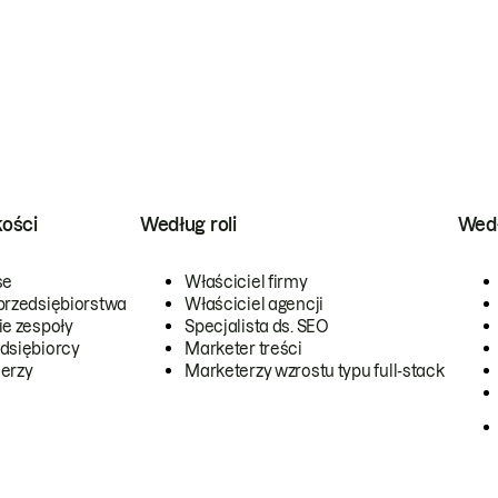
kości
Według roli
Wedł
se
Właściciel firmy
przedsiębiorstwa
Właściciel agencji
ie zespoły
Specjalista ds. SEO
dsiębiorcy
Marketer treści
erzy
Marketerzy wzrostu typu full-stack