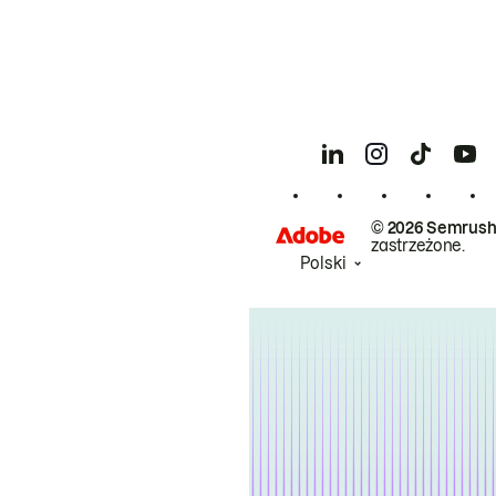
© 2026 Semrush
zastrzeżone.
Polski