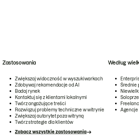
Zastosowania
Według wiel
Zwiększaj widoczność w wyszukiwarkach
Enterpri
Zdobywaj rekomendacje od AI
Średnie 
Badaj rynek
Niewielk
Kontaktuj się z klientami lokalnymi
Soloprze
Twórz angażujące treści
Freelanc
Rozwiązuj problemy techniczne w witrynie
Agencje
Zwiększaj autorytet poza witryną
Twórz strategie dla klientów
Zobacz wszystkie zastosowania