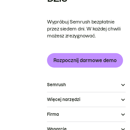
Wypróbuj Semrush bezpłatnie
przez siedem dni. W każdej chwili
możesz zrezygnować.
Rozpocznij darmowe demo
Semrush
Więcej narzędzi
Firma
Wsparcie