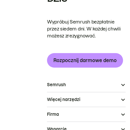
Wypróbuj Semrush bezpłatnie
przez siedem dni. W każdej chwili
możesz zrezygnować.
Rozpocznij darmowe demo
Semrush
Więcej narzędzi
Firma
Wsparcie