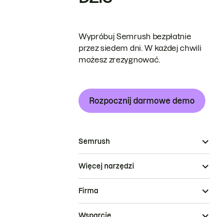
Wypróbuj Semrush bezpłatnie
przez siedem dni. W każdej chwili
możesz zrezygnować.
Rozpocznij darmowe demo
Semrush
Więcej narzędzi
Firma
Wsparcie