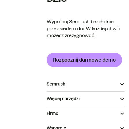
Wypróbuj Semrush bezpłatnie
przez siedem dni. W każdej chwili
możesz zrezygnować.
Rozpocznij darmowe demo
Semrush
Więcej narzędzi
Firma
Wsparcie