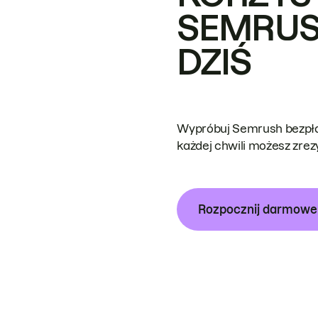
SEMRUS
DZIŚ
Wypróbuj Semrush bezpłat
każdej chwili możesz zre
Rozpocznij darmow