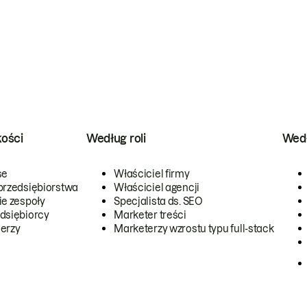
kości
Według roli
Wedł
se
Właściciel firmy
przedsiębiorstwa
Właściciel agencji
ie zespoły
Specjalista ds. SEO
dsiębiorcy
Marketer treści
erzy
Marketerzy wzrostu typu full-stack