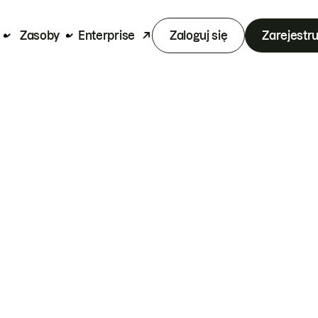
Zasoby
Enterprise
Zaloguj się
Zarejestru