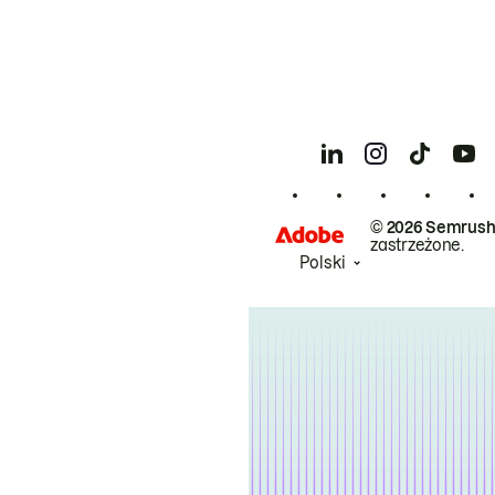
© 2026 Semrush
zastrzeżone.
Polski