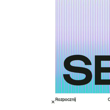
Rozpocznij
O