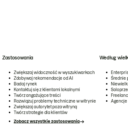
Zastosowania
Według wiel
Zwiększaj widoczność w wyszukiwarkach
Enterpri
Zdobywaj rekomendacje od AI
Średnie 
Badaj rynek
Niewielk
Kontaktuj się z klientami lokalnymi
Soloprze
Twórz angażujące treści
Freelanc
Rozwiązuj problemy techniczne w witrynie
Agencje
Zwiększaj autorytet poza witryną
Twórz strategie dla klientów
Zobacz wszystkie zastosowania