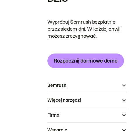
Wypróbuj Semrush bezpłatnie
przez siedem dni. W każdej chwili
możesz zrezygnować.
Rozpocznij darmowe demo
Semrush
Więcej narzędzi
Firma
Wsparcie