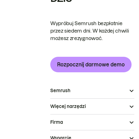
Wypróbuj Semrush bezpłatnie
przez siedem dni. W każdej chwili
możesz zrezygnować.
Rozpocznij darmowe demo
Semrush
Więcej narzędzi
Firma
Wsparcie