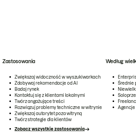
Zastosowania
Według wiel
Zwiększaj widoczność w wyszukiwarkach
Enterpri
Zdobywaj rekomendacje od AI
Średnie 
Badaj rynek
Niewielk
Kontaktuj się z klientami lokalnymi
Soloprze
Twórz angażujące treści
Freelanc
Rozwiązuj problemy techniczne w witrynie
Agencje
Zwiększaj autorytet poza witryną
Twórz strategie dla klientów
Zobacz wszystkie zastosowania