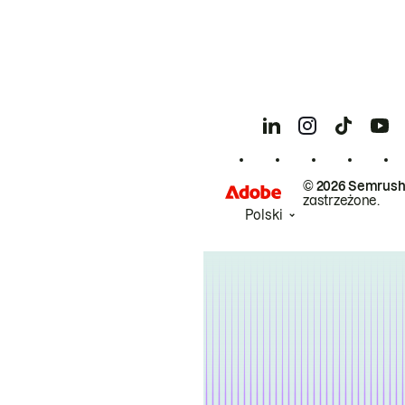
© 2026 Semrush
zastrzeżone.
Polski