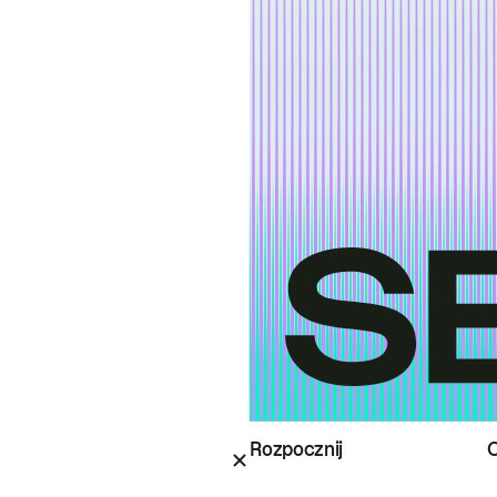
Rozpocznij
O