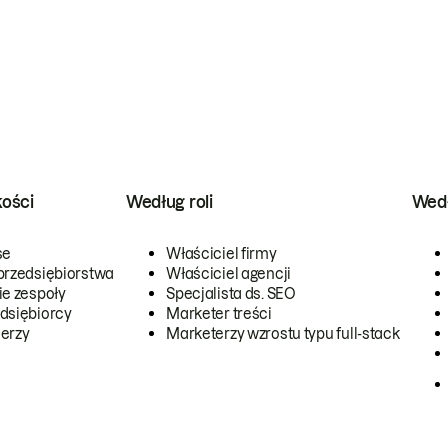
kości
Według roli
Wedł
se
Właściciel firmy
przedsiębiorstwa
Właściciel agencji
ie zespoły
Specjalista ds. SEO
dsiębiorcy
Marketer treści
erzy
Marketerzy wzrostu typu full-stack