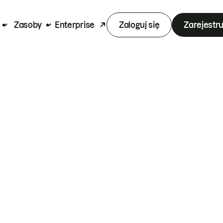
Zasoby
Enterprise
Zaloguj się
Zarejestru