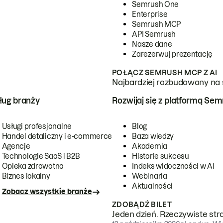
Semrush One
Enterprise
Semrush MCP
API Semrush
Nasze dane
Zarezerwuj prezentację
POŁĄCZ SEMRUSH MCP Z AI
Najbardziej rozbudowany na 
ug branży
Rozwijaj się z platformą Se
Usługi profesjonalne
Blog
Handel detaliczny i e-commerce
Baza wiedzy
Agencje
Akademia
Technologie SaaS i B2B
Historie sukcesu
Opieka zdrowotna
Indeks widoczności w AI
Biznes lokalny
Webinaria
Aktualności
Zobacz wszystkie branże
ZDOBĄDŹ BILET
Jeden dzień. Rzeczywiste str