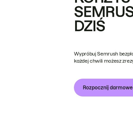
SEMRUS
DZIŚ
Wypróbuj Semrush bezpłat
każdej chwili możesz zre
Rozpocznij darmow