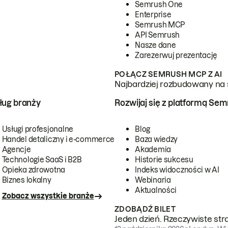
Semrush One
Enterprise
Semrush MCP
API Semrush
Nasze dane
Zarezerwuj prezentację
POŁĄCZ SEMRUSH MCP Z AI
Najbardziej rozbudowany na 
ug branży
Rozwijaj się z platformą Se
Usługi profesjonalne
Blog
Handel detaliczny i e-commerce
Baza wiedzy
Agencje
Akademia
Technologie SaaS i B2B
Historie sukcesu
Opieka zdrowotna
Indeks widoczności w AI
Biznes lokalny
Webinaria
Aktualności
Zobacz wszystkie branże
ZDOBĄDŹ BILET
Jeden dzień. Rzeczywiste str