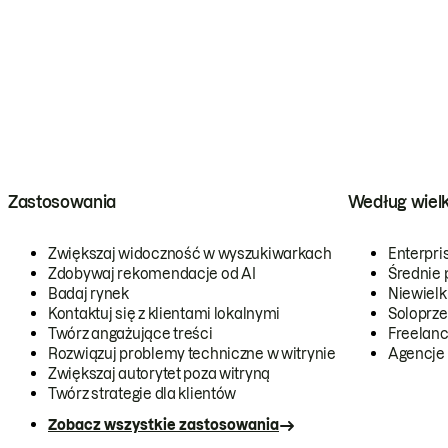
Zastosowania
Według wiel
Zwiększaj widoczność w wyszukiwarkach
Enterpri
Zdobywaj rekomendacje od AI
Średnie 
Badaj rynek
Niewielk
Kontaktuj się z klientami lokalnymi
Soloprze
Twórz angażujące treści
Freelanc
Rozwiązuj problemy techniczne w witrynie
Agencje
Zwiększaj autorytet poza witryną
Twórz strategie dla klientów
Zobacz wszystkie zastosowania