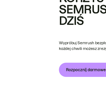
SEMRUS
DZIŚ
Wypróbuj Semrush bezpłat
każdej chwili możesz zre
Rozpocznij darmow