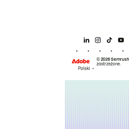
© 2026 Semrush
zastrzeżone.
Polski