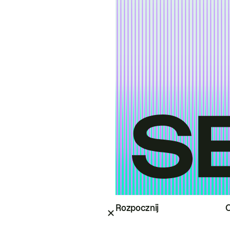
Rozpocznij
O