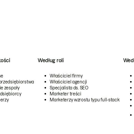
kości
Według roli
Wedł
se
Właściciel firmy
przedsiębiorstwa
Właściciel agencji
ie zespoły
Specjalista ds. SEO
dsiębiorcy
Marketer treści
erzy
Marketerzy wzrostu typu full-stack