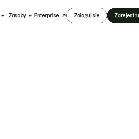
Zasoby
Enterprise
Zaloguj się
Zarejestru