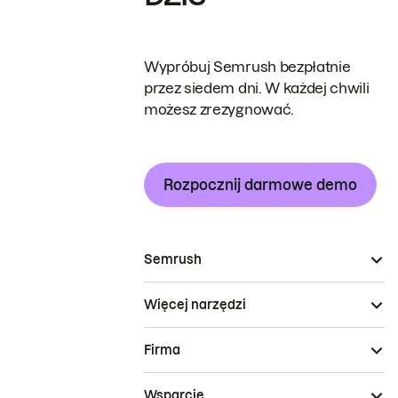
Wypróbuj Semrush bezpłatnie
przez siedem dni. W każdej chwili
możesz zrezygnować.
Rozpocznij darmowe demo
Semrush
Więcej narzędzi
Firma
Wsparcie