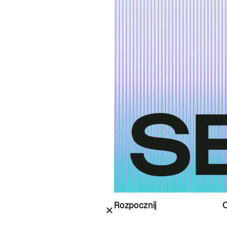
Rozpocznij
O