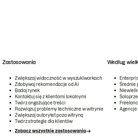
Zastosowania
Według wiel
Zwiększaj widoczność w wyszukiwarkach
Enterpri
Zdobywaj rekomendacje od AI
Średnie 
Badaj rynek
Niewielk
Kontaktuj się z klientami lokalnymi
Soloprze
Twórz angażujące treści
Freelanc
Rozwiązuj problemy techniczne w witrynie
Agencje
Zwiększaj autorytet poza witryną
Twórz strategie dla klientów
Zobacz wszystkie zastosowania