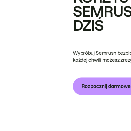
SEMRUS
DZIŚ
Wypróbuj Semrush bezpłat
każdej chwili możesz zre
Rozpocznij darmow