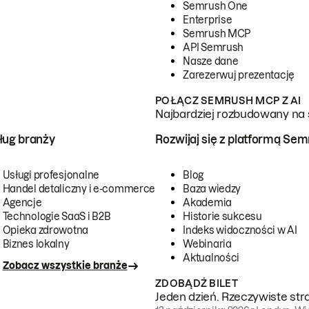
Semrush One
Enterprise
Semrush MCP
API Semrush
Nasze dane
Zarezerwuj prezentację
POŁĄCZ SEMRUSH MCP Z AI
Najbardziej rozbudowany na 
ug branży
Rozwijaj się z platformą Se
Usługi profesjonalne
Blog
Handel detaliczny i e-commerce
Baza wiedzy
Agencje
Akademia
Technologie SaaS i B2B
Historie sukcesu
Opieka zdrowotna
Indeks widoczności w AI
Biznes lokalny
Webinaria
Aktualności
Zobacz wszystkie branże
ZDOBĄDŹ BILET
Jeden dzień. Rzeczywiste str