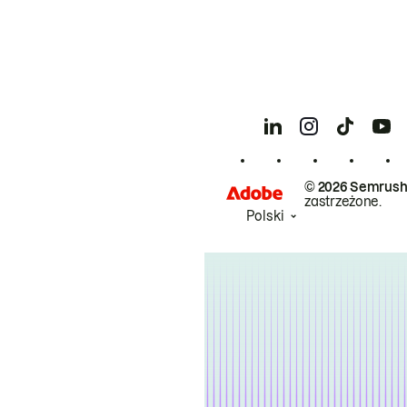
© 2026 Semrush
zastrzeżone.
Polski