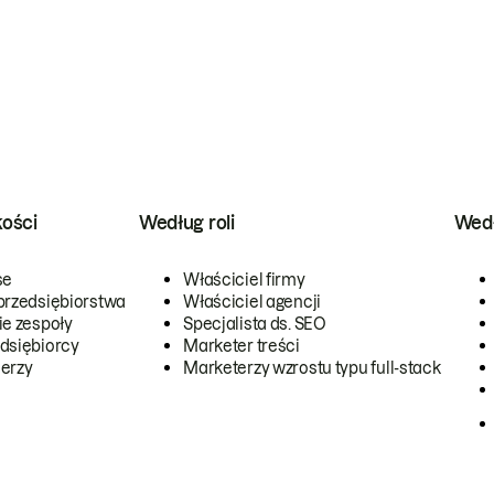
kości
Według roli
Wedł
se
Właściciel firmy
przedsiębiorstwa
Właściciel agencji
ie zespoły
Specjalista ds. SEO
dsiębiorcy
Marketer treści
erzy
Marketerzy wzrostu typu full-stack