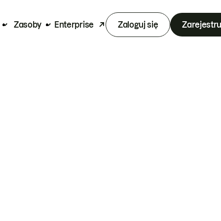
Zasoby
Enterprise
Zaloguj się
Zarejestru