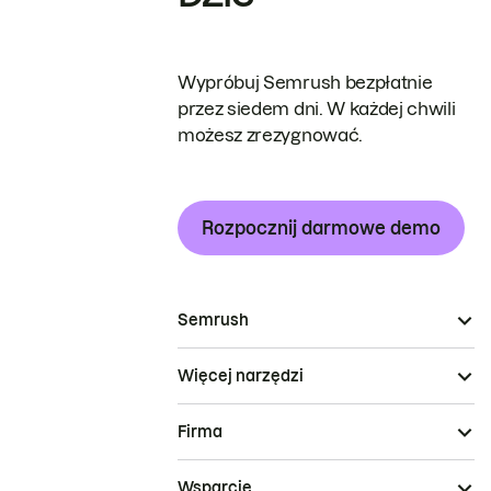
Wypróbuj Semrush bezpłatnie
przez siedem dni. W każdej chwili
możesz zrezygnować.
Rozpocznij darmowe demo
Semrush
Więcej narzędzi
Firma
Wsparcie