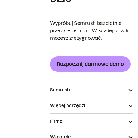
Wypróbuj Semrush bezpłatnie
przez siedem dni. W każdej chwili
możesz zrezygnować.
Rozpocznij darmowe demo
Semrush
Więcej narzędzi
Firma
Wsparcie