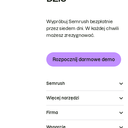
Wypróbuj Semrush bezpłatnie
przez siedem dni. W każdej chwili
możesz zrezygnować.
Rozpocznij darmowe demo
Semrush
Więcej narzędzi
Firma
Wsparcie