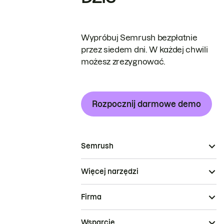
Wypróbuj Semrush bezpłatnie
przez siedem dni. W każdej chwili
możesz zrezygnować.
Rozpocznij darmowe demo
Semrush
Więcej narzędzi
Firma
Wsparcie