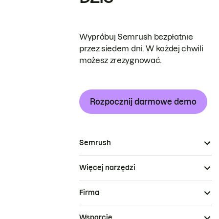
Wypróbuj Semrush bezpłatnie
przez siedem dni. W każdej chwili
możesz zrezygnować.
Rozpocznij darmowe demo
Semrush
Więcej narzędzi
Firma
Wsparcie